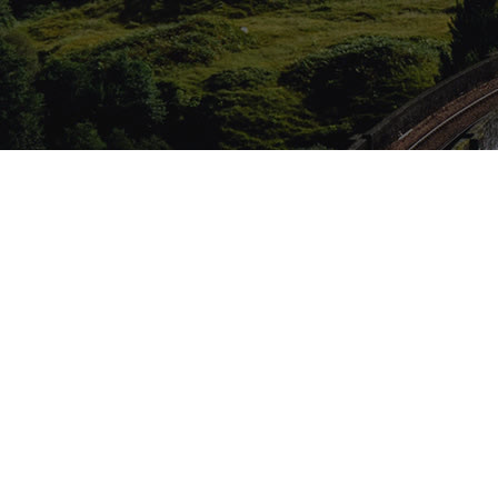
Libero bibendum
Integer rutrum ligula eu dignissim laoreet. Pellentesque
venenatis nibh sed tellus faucibus bibendum. Sed
fermentum est vitae rhoncus molestie. Cum sociis
natoque penatibus et magnis dis parturient montes,
nascetur ridiculus mus. Sed vitae rutrum neque. Ut id erat
sit amet libero bibendum aliquam. Donec ac egestas libero,
eu bibendum risus. Phasellus et congue justo. Integer
rutrum ligula eu dignissim laoreet. Pellentesque venenatis